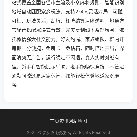
站式覆盖全国各省市主流及小众麻将规则，智能识别
地域自动匹配家乡玩法，支持2-4人灵活对局，可碰
可杠、玩法灵活，胡牌、杠牌结算清晰透明，地道方
言配音搭配沉浸式音效，完美复刻线下茶馆氛围，依
托微信强大社交能力，好友约局、家族组队、群内开
房都十分便捷，免房卡、免钻石，随时随地开局，界
面清爽无广告，运行稳定不闪退，真人实时对战有
挂，新手有智能提示辅助，老手能畅快竞技，不管是
通勤间隙还是居家休闲，都能轻松体验地道家乡麻
将。
首页
资讯
网站地图
2026 © 灵实网 版权所有 All Rights Reserved