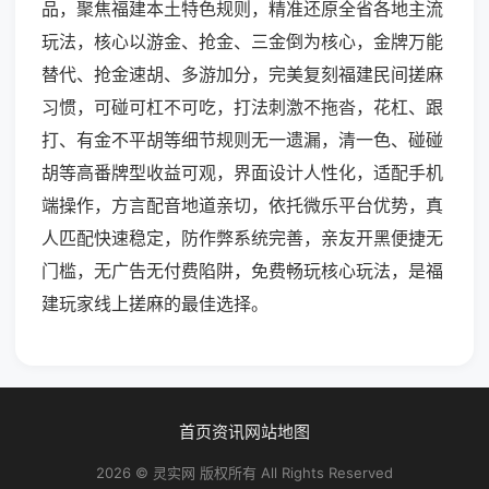
品，聚焦福建本土特色规则，精准还原全省各地主流
玩法，核心以游金、抢金、三金倒为核心，金牌万能
替代、抢金速胡、多游加分，完美复刻福建民间搓麻
习惯，可碰可杠不可吃，打法刺激不拖沓，花杠、跟
打、有金不平胡等细节规则无一遗漏，清一色、碰碰
胡等高番牌型收益可观，界面设计人性化，适配手机
端操作，方言配音地道亲切，依托微乐平台优势，真
人匹配快速稳定，防作弊系统完善，亲友开黑便捷无
门槛，无广告无付费陷阱，免费畅玩核心玩法，是福
建玩家线上搓麻的最佳选择。
首页
资讯
网站地图
2026 © 灵实网 版权所有 All Rights Reserved