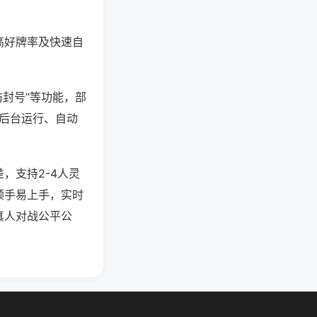
高好牌率及快速自
防封号”等功能，部
过后台运行、自动
，支持2-4人灵
顺手易上手，实时
真人对战公平公