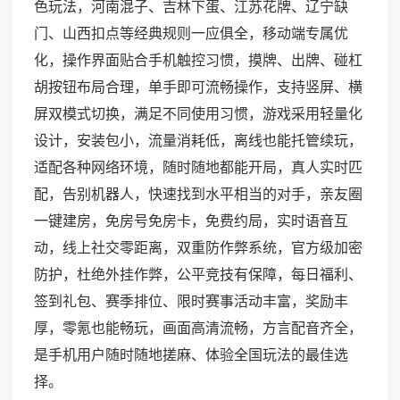
色玩法，河南混子、吉林下蛋、江苏花牌、辽宁缺
门、山西扣点等经典规则一应俱全，移动端专属优
化，操作界面贴合手机触控习惯，摸牌、出牌、碰杠
胡按钮布局合理，单手即可流畅操作，支持竖屏、横
屏双模式切换，满足不同使用习惯，游戏采用轻量化
设计，安装包小，流量消耗低，离线也能托管续玩，
适配各种网络环境，随时随地都能开局，真人实时匹
配，告别机器人，快速找到水平相当的对手，亲友圈
一键建房，免房号免房卡，免费约局，实时语音互
动，线上社交零距离，双重防作弊系统，官方级加密
防护，杜绝外挂作弊，公平竞技有保障，每日福利、
签到礼包、赛季排位、限时赛事活动丰富，奖励丰
厚，零氪也能畅玩，画面高清流畅，方言配音齐全，
是手机用户随时随地搓麻、体验全国玩法的最佳选
择。