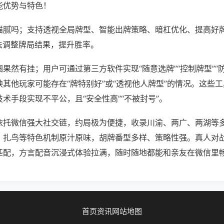
能优势与特色！
猫腻吗；支持透视全局牌型、智能出牌策略、暗杠优化、提高好
法调整牌局结果，提升胜率。
果然有挂；用户可通过第三方软件实现“随意选牌”“控制牌型”“
其他玩家可能存在“牌特别好”或“透视他人牌型”的情况。这些
术手段实现不平公，且“安全性高”“不被封号”。
依托微信强大社交链，约局极为便捷，收录川渝、两广、两湖等
、扎鸟等特色机制原汁原味，胡牌番型多样、策略性强。真人对
匹配，方言配音沉浸式体验拉满，随时随地都能和亲友在微信里
首页
资讯
网站地图