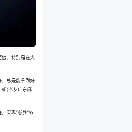
便捷。特别是在大
好，总是能拿到好
如(老友广东麻
，实现“必胜”效
。