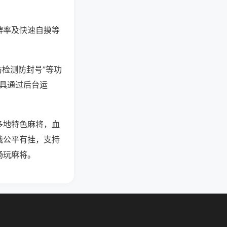
牌率及快速自摸等
防检测防封号”等功
工具通过后台运
多地特色麻将，血
战公平有挂，支持
畅玩麻将。