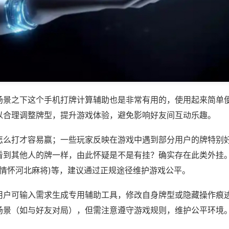
场景之下这个手机打牌计算辅助也是非常有用的，使用起来简单
以合理调整牌型，提升游戏体验，避免影响好友间互动乐趣。
怎么打才容易赢；一些玩家反映在游戏中遇到部分用户的牌特别
看到其他人的牌一样，由此怀疑是不是有挂？确实存在此类外挂。
,情怀河北麻将)等，建议通过正规途径维护游戏公平。
用户可输入需求生成专用辅助工具，修改自身牌型或隐藏操作痕迹
场景（如与好友对局），但需注意遵守游戏规则，维护公平环境