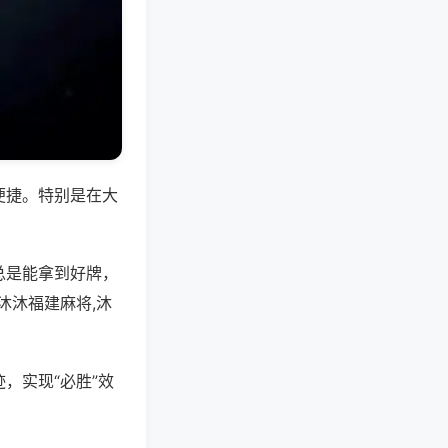
便捷。特别是在大
总是能拿到好牌，
沐沐福建麻将,沐
，实现“必胜”效
。