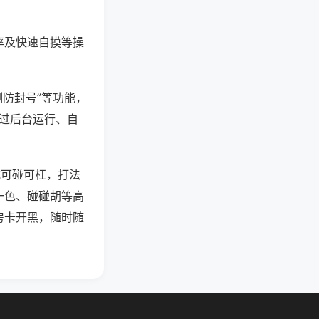
率及快速自摸等操
测防封号”等功能，
通过后台运行、自
吃可碰可杠，打法
一色、碰碰胡等高
房卡开黑，随时随