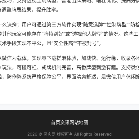
牌技巧；支持透视全局牌型、智能出牌策略、暗杠优化、提高好
法调整牌局结果，提升胜率。
么诀窍；用户可通过第三方软件实现“随意选牌”“控制牌型”“防
其他玩家可能存在“牌特别好”或“透视他人牌型”的情况。这些
术手段实现不平公，且“安全性高”“不被封号”。
以微信为载体，实现零下载搓麻体验，加载快、运行稳，收录各
乡玩法，可碰可杠、胡牌机制完善，高番牌型刺激有趣。支持微
槛，防作弊系统严格保障公平，界面清爽舒适，是微信用户休闲
首页
资讯
网站地图
2026 © 灵实网 版权所有 All Rights Reserved