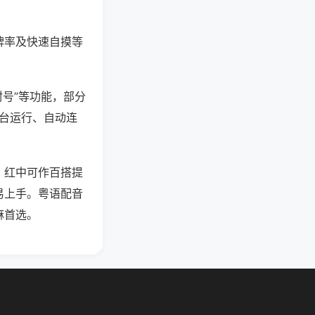
牌率及快速自摸等
封号”等功能，部分
后台运行、自动连
，红中可作百搭提
易上手。粤语配音
麻首选。