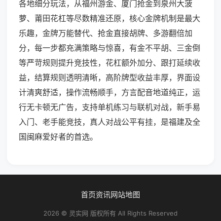
各地细分玩法，从福州游金、厦门抢金到泉州大菠
萝、莆田花杠等尽数精准还原，核心金牌机制是最大
乐趣，金牌万能替代、抢金直接胡牌、多游翻倍加
分，每一步都充满策略与惊喜，有金不平胡、三金倒
等严苛规则提升竞技性，花杠额外加分、跟打延续收
益，结算规则透明清晰，高阶牌型收益丰厚，界面设
计清爽舒适，操作流畅顺手，方言配音地道纯正，运
行无卡顿无广告，支持单机练习与联机对战，新手易
入门、老手能竞技，真人对战公平有挂，是福建及全
国闽麻爱好者的首选。
首页
资讯
网站地图
2026 © 灵实网 版权所有 All Rights Reserved