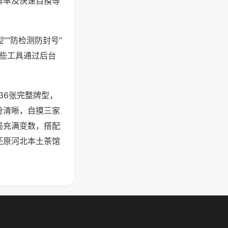
牌率及快速自摸等
”“防检测防封号”
这些工具通过后台
36张完整牌型，
分清晰，自摸三家
局充满变数，搭配
还原河北本土茶馆