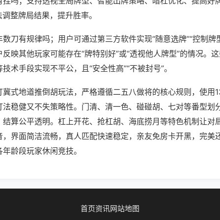
有挂吗；支持透视全局牌型、智能出牌策略、暗杠优化、提高好
法调整牌局结果，提升胜率。
数刀有规律吗；用户可通过第三方软件实现“随意选牌”“控制牌型
反映其他玩家可能存在“牌特别好”或“透视他人牌型”的情况。
技术手段实现不平公，且“安全性高”“不被封号”。
打冀式地道推倒胡玩法，严格遵循二五八做将的核心规则，使用1
打法稳健又不失策略性。门清、清一色、碰碰胡、七对等番型划
，结算公平透明。杠上开花、抢杠胡、海底捞月等特色机制让对
音，界面简洁流畅，真人匹配快速稳定，亲友免房卡开黑，完美
各年龄段玩家休闲竞技。
首页
资讯
网站地图