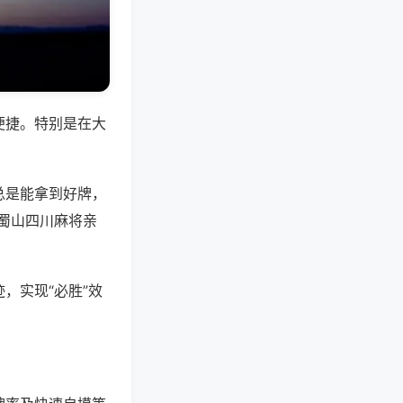
便捷。特别是在大
总是能拿到好牌，
蜀山四川麻将亲
，实现“必胜”效
。