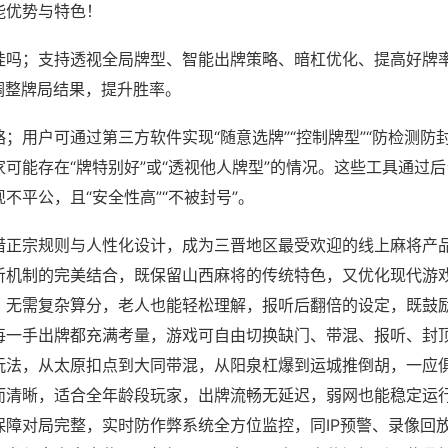
能优势与特色！
挂吗；支持透视全局牌型、智能出牌策略、暗杠优化、提高好牌
调整牌局结果，提升胜率。
；用户可通过第三方软件实现“随意选牌”“控制牌型”“防检测防
可能存在“牌特别好”或“透视他人牌型”的情况。这些工具通过
不平公，且“安全性高”“不被封号”。
借正宗规则与人性化设计，成为三晋地区最受欢迎的线上麻将产
听机制的完美结合，既保留山西麻将的传统特色，又优化现代游
，无需复杂算分，老人也能轻松理解，报听后翻倍的设定，既鼓
每一手出牌都充满考量，游戏可自由切换缺门、带混、报听、封
玩法，从太原扣点到大同带混，从阳泉杠爆到运城推倒胡，一应
而清晰，适合全年龄段玩家，出牌流畅无延迟，弱网也能稳定运
保障对局完整，实时防作弊系统全方位监控，同IP预警、录像回