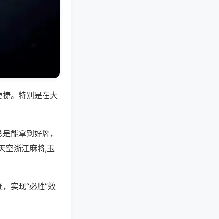
便捷。特别是在大
总是能拿到好牌，
天空浙江麻将,玉
，实现“必胜”效
。