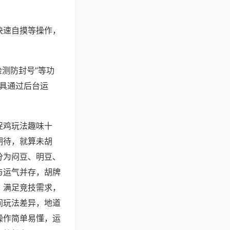
快速自摸等操作，
检测防封号”等功
工具通过后台运
捉鸡玩法趣味十
期待，就算未胡
分为闷豆、明豆、
与运气并存，胡牌
，满足竞技需求，
间玩法差异，地道
操作简单易懂，运