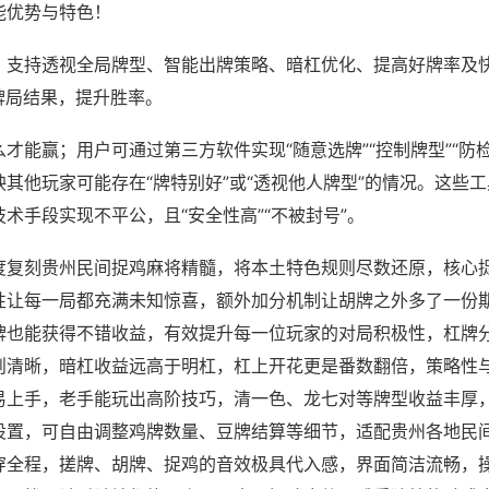
能优势与特色！
；支持透视全局牌型、智能出牌策略、暗杠优化、提高好牌率及
牌局结果，提升胜率。
才能赢；用户可通过第三方软件实现“随意选牌”“控制牌型”“防
其他玩家可能存在“牌特别好”或“透视他人牌型”的情况。这些
术手段实现不平公，且“安全性高”“不被封号”。
度复刻贵州民间捉鸡麻将精髓，将本土特色规则尽数还原，核心
性让每一局都充满未知惊喜，额外加分机制让胡牌之外多了一份
牌也能获得不错收益，有效提升每一位玩家的对局积极性，杠牌
则清晰，暗杠收益远高于明杠，杠上开花更是番数翻倍，策略性
易上手，老手能玩出高阶技巧，清一色、龙七对等牌型收益丰厚
设置，可自由调整鸡牌数量、豆牌结算等细节，适配贵州各地民
穿全程，搓牌、胡牌、捉鸡的音效极具代入感，界面简洁流畅，