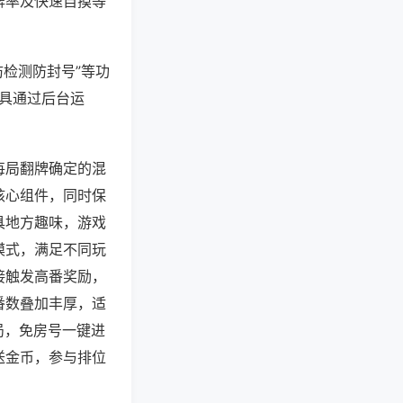
牌率及快速自摸等
防检测防封号”等功
工具通过后台运
每局翻牌确定的混
核心组件，同时保
具地方趣味，游戏
模式，满足不同玩
接触发高番奖励，
番数叠加丰厚，适
局，免房号一键进
送金币，参与排位