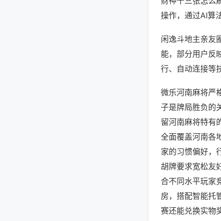
财神十三张怎么
操作，通过AI算
闲逸斗地主亲友圈
能，部分用户反映
行、自动连接等技
微乐河南麻将严
子是牌局胜负的
留河南麻将特有
全面覆盖河南各
家的习惯偏好，
胡牌要求宽松友
合不同水平玩家
房，搭配智能托
赛还能兑换实物