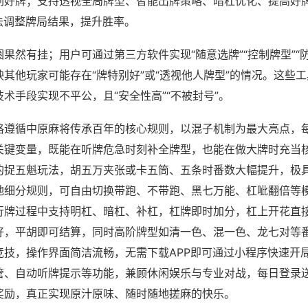
刷好牌；支持透视全局牌型、智能出牌策略、暗杠优化、提高好
法调整牌局结果，提升胜率。
果然有挂；用户可通过第三方软件实现“随意选牌”“控制牌型”“
其他玩家可能存在“牌特别好”或“透视他人牌型”的情况。这些
术手段实现不平公，且“安全性高”“不被封号”。
格遵循中原麻将传承百年的核心规则，以混子机制为最大亮点，
关键变量，既能在听牌危急时刻补全牌型，也能在做大牌时充当
的捉五魁玩法，胡五万夹张或卡五筒、五条时番数大幅提升，极
地细分规则，可自由切换带跑、不带跑、黑七万能、杠呲翻倍等
行牌过程中支持明杠、暗杠、补杠，杠牌即时加分，杠上开花直
好，平胡即可结算，同时高阶牌型如清一色、混一色、龙七对等
竞技，操作界面简洁流畅，无需下载APP即可通过小程序快速开
管、自动听牌提示等功能，兼顾休闲娱乐与专业对战，每日登录
奖励，真正实现原汁原味、随时随地搓麻的快乐。