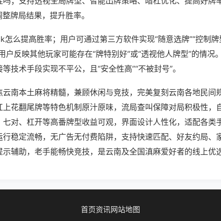
挂吗；支持透视全局牌型、智能出牌策略、暗杠优化、提高好牌
调整牌局结果，提升胜率。
0k怎么提高胜率；用户可通过第三方软件实现“随意选牌”“控制牌
用户反映其他玩家可能存在“牌特别好”或“透视他人牌型”的情况
等技术手段实现不平公，且“安全性高”“不被封号”。
焦云南本土麻将精髓，兼顾休闲与竞技，完美复刻云南各地民间
杠上花翻尾牌等特色机制原汁原味，流局查叫保障对局积极性，
、七对、杠开等高番牌型收益可观，界面设计人性化，适配各类
运行稳定流畅，无广告无付费陷阱，支持快速匹配、好友约局、
提示辅助，老手能畅快竞技，是云南及全国滇麻爱好者的线上优
首页
资讯
网站地图