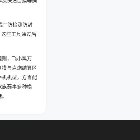
率及快速自摸等操
型”“防检测防封
。这些工具通过后
规则，飞小鸡万
自摸与点炮结算区
手机机型，方言配
家族赛事多种模
选。