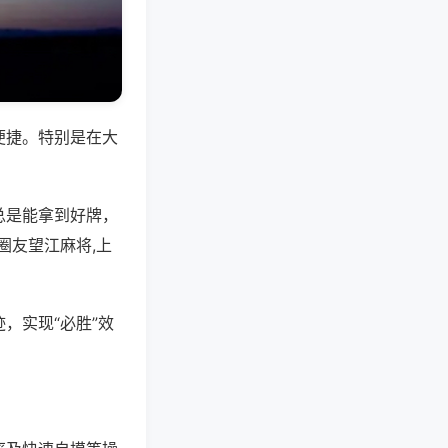
便捷。特别是在大
总是能拿到好牌，
圈友望江麻将,上
，实现“必胜”效
。