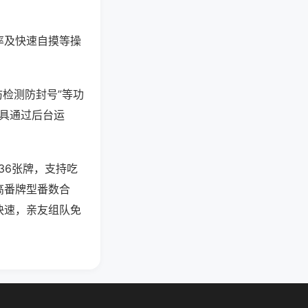
率及快速自摸等操
防检测防封号”等功
工具通过后台运
36张牌，支持吃
高番牌型番数合
快速，亲友组队免