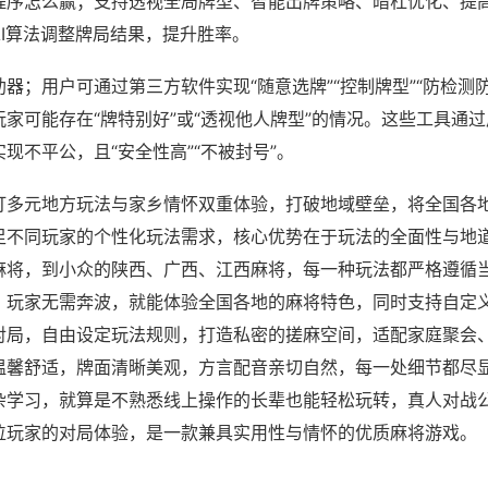
程序怎么赢；支持透视全局牌型、智能出牌策略、暗杠优化、提
AI算法调整牌局结果，提升胜率。
器；用户可通过第三方软件实现“随意选牌”“控制牌型”“防检测
家可能存在“牌特别好”或“透视他人牌型”的情况。这些工具通
现不平公，且“安全性高”“不被封号”。
打多元地方玩法与家乡情怀双重体验，打破地域壁垒，将全国各
足不同玩家的个性化玩法需求，核心优势在于玩法的全面性与地
麻将，到小众的陕西、广西、江西麻将，每一种玩法都严格遵循
，玩家无需奔波，就能体验全国各地的麻将特色，同时支持自定
对局，自由设定玩法规则，打造私密的搓麻空间，适配家庭聚会
温馨舒适，牌面清晰美观，方言配音亲切自然，每一处细节都尽
杂学习，就算是不熟悉线上操作的长辈也能轻松玩转，真人对战
位玩家的对局体验，是一款兼具实用性与情怀的优质麻将游戏。