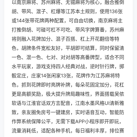
以南京麻将、苏州麻将、无锡麻将为核心，融合推倒
胡、带风、混子、杠爆等江苏本土规则，使用136张
或144张带花牌两种配置，可自由切换，南京麻将主
打推倒胡、可碰可杠不可吃、带风字牌算番，苏州麻
将则融入花牌加分、混子百搭、杠上开花翻倍等特
色，胡牌条件宽松友好，平胡即可结算，同时保留清
一色、混一色、七对、对对胡等高番牌型，适合不同
水平玩家，游戏支持四人经典对战，逆时针行牌，掷
骰定庄，庄家14张闲家13张，花牌作为江苏麻将特
色，抓到花牌即时亮牌补牌，每朵花固定加分，花杠
更是高额奖励，极大提升牌局趣味性，界面搭载吴侬
软语与江淮官话双方言配音，江南水墨风格UI清新雅
致，亲友圈免房号一键建房，实时语音互动，智能防
作弊系统保障公平，无需下载APP小程序即开即玩，
流量消耗低，适配各种手机，每日福利丰厚，排位赛