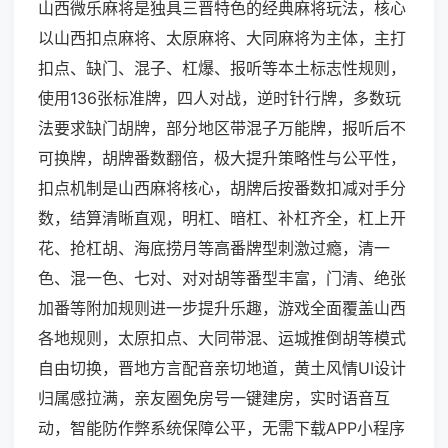
山西微乐麻将是独具三晋特色的经典麻将玩法，核心
以山西扣点麻将、太原麻将、大同麻将为主体，主打
扣点、缺门、混子、杠爆、报听等本土标志性规则，
使用136张标准牌，四人对战，逆时针行牌，多数玩
法要求缺门胡牌，部分地区带混子万能牌，报听后不
可换牌，胡牌番数翻倍，极大提升策略性与公平性，
扣点机制是山西麻将核心，胡牌后按番数扣减对手分
数，结算清晰直观，明杠、暗杠、补杠齐全，杠上开
花、抢杠胡、海底捞月等高番牌型刺激过瘾，清一
色、混一色、七对、对对胡等番型丰富，门清、绝张
加番等附加规则进一步提升乐趣，游戏全面覆盖山西
各地规则，太原扣点、大同带混、运城推倒胡等模式
自由切换，晋地方言配音亲切地道，黄土风情UI设计
归属感拉满，亲友圈免房号一键建房，实时语音互
动，智能防作弊系统保障公平，无需下载APP小程序