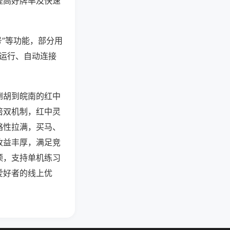
提高好牌率及快速
号”等功能，部分用
台运行、自动连接
倒胡到皖南的红中
倍双机制，红中灵
略性拉满，买马、
收益丰厚，满足竞
顿，支持单机练习
爱好者的线上优