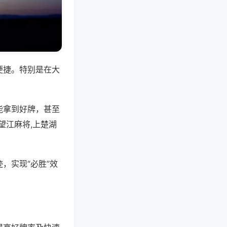
便捷。特别是在大
能拿到好牌，甚至
望江麻将,上楚湖
，实现“必胜”效
。