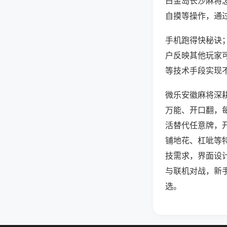
白金岛长沙麻将
自摸等操作，通
手机跑得快秘诀；
户反映其他玩家可
等技术手段实现不
微乐安徽麻将深
万能、开口翻，
活替代任意牌，
铺地花、杠呲等
技需求，界面设
与联机对战，新
选。