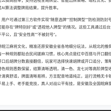
怎么提高胜率；支持透视全局牌型、智能出牌策略、暗杠优化、
过AI算法调整牌局结果，提升胜率。
用户可通过第三方软件实现“随意选牌”“控制牌型”“防检测防封
能存在“牌特别好”或“透视他人牌型”的情况。这些工具通过后
平公，且“安全性高”“不被封号”。
耕皖江麻将文化，精准还原安徽全省各地细分玩法，从皖北的推
每一种规则都贴合民间搓麻习惯，核心亮点是红中百搭与开口翻
开口后胡牌分数直接翻倍，玩家可选择快速胡牌或开口追分，策
特色规则悉数保留，结算清晰透明，清一色、龙七对等高阶牌型
计清爽舒适，牌面清晰易辨，方言配音地道纯正，运行流畅无卡
手易上手、老手能竞技，真人对战公平有挂，是安徽及全国皖麻