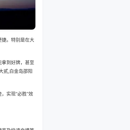
便捷。特别是在大
能拿到好牌，甚至
大贰,白金岛邵阳
，实现“必胜”效
。