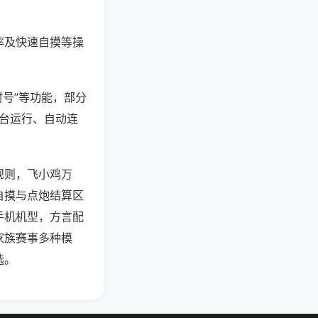
率及快速自摸等操
封号”等功能，部分
后台运行、自动连
规则，飞小鸡万
自摸与点炮结算区
手机机型，方言配
家族赛事多种模
选。