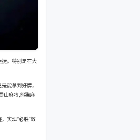
便捷。特别是在大
总是能拿到好牌，
蜀山麻将,熊猫麻
，实现“必胜”效
。