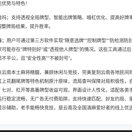
能优势与特色！
挂吗；支持透视全局牌型、智能出牌策略、暗杠优化、提高好牌
调整牌局结果，提升胜率。
；用户可通过第三方软件实现“随意选牌”“控制牌型”“防检测防
可能存在“牌特别好”或“透视他人牌型”的情况。这些工具通过
不平公，且“安全性高”“不被封号”。
焦云南本土麻将精髓，兼顾休闲与竞技，完美复刻云南各地民间
杠上花翻尾牌等特色机制原汁原味，流局查叫保障对局积极性，
、七对、杠开等高番牌型收益可观，界面设计人性化，适配各类
运行稳定流畅，无广告无付费陷阱，支持快速匹配、好友约局、
提示辅助，老手能畅快竞技，是云南及全国滇麻爱好者的线上优