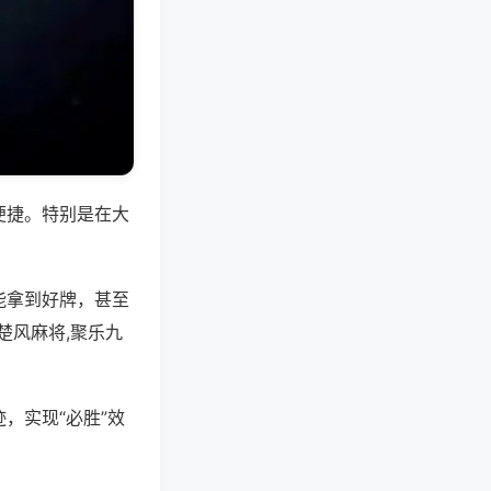
便捷。特别是在大
能拿到好牌，甚至
楚风麻将,聚乐九
，实现“必胜”效
。