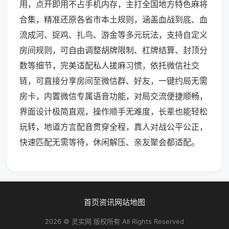
用，点开即用不占手机内存，主打全国地方特色麻将
合集，精准还原各省市本土规则，涵盖血战到底、血
流成河、捉鸡、扎鸟、游金等多元玩法，支持自定义
房间规则，可自由调整胡牌限制、杠牌结算、封顶分
数等细节，完美适配私人搓麻习惯，依托微信社交
链，可直接分享房间至微信群、好友，一键约局无需
房卡，内置微信专属语音功能，对局交流便捷顺畅，
界面设计极简直观，操作顺手无难度，长辈也能轻松
玩转，地道方言配音贯穿全程，真人对战公平公正，
快速匹配无需等待，休闲解压、亲友聚会都适配。
首页
资讯
网站地图
2026 © 灵实网 版权所有 All Rights Reserved