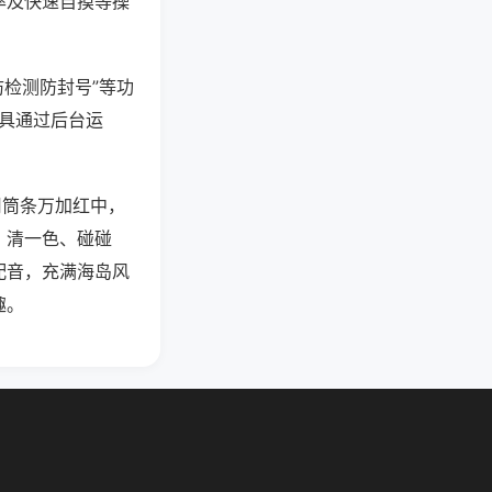
率及快速自摸等操
防检测防封号”等功
工具通过后台运
用筒条万加红中，
、清一色、碰碰
配音，充满海岛风
趣。