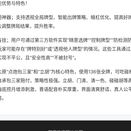
能优势与特色！
用神器；支持透视全局牌型、智能出牌策略、暗杠优化、提高好
法调整牌局结果，提升胜率。
挂；用户可通过第三方软件实现“随意选牌”“控制牌型”“防检测
家可能存在“牌特别好”或“透视他人牌型”的情况。这些工具通
现不平公，且“安全性高”“不被封号”。
原“点炮包三家”和“立胡”为核心特色，使用136张全牌，可吃
自承包三家赔付，策略性极强。立胡、门清、清一色、碰碰胡等
海底捞月增添刺激，晋语配音朴实厚重，界面清爽舒适，真人公
将。