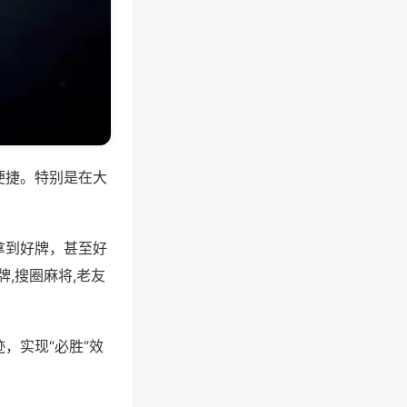
便捷。特别是在大
拿到好牌，甚至好
,搜圈麻将,老友
，实现“必胜”效
。