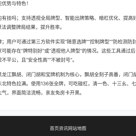
能优势与特色！
的有挂吗；支持透视全局牌型、智能出牌策略、暗杠优化、提高
算法调整牌局结果，提升胜率。
；用户可通过第三方软件实现“随意选牌”“控制牌型”“防检测防
可能存在“牌特别好”或“透视他人牌型”的情况。这些工具通过
不平公，且“安全性高”“不被封号”。
黑龙江飘胡、闭门胡和宝牌机制为核心，飘胡全刻子高番，闭门
东北特色拉满。使用136张全牌，可吃碰杠，清一色、十三幺、
大气，界面简洁流畅，亲友免房卡开黑。
首页
资讯
网站地图