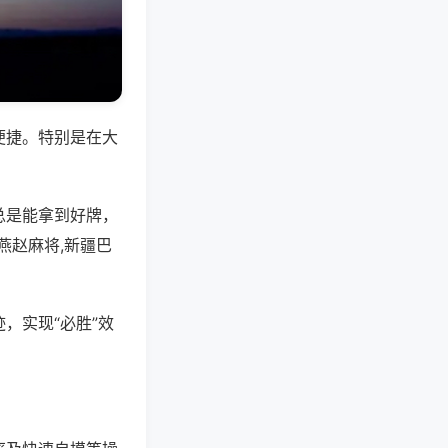
便捷。特别是在大
总是能拿到好牌，
燕赵麻将,新疆巴
，实现“必胜”效
。