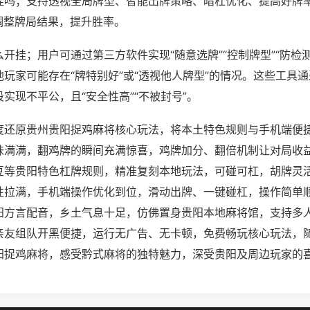
挂吗；支持透视全局牌型、智能出牌策略、暗杠优化、提高好牌
调整牌局结果，提升胜率。
开挂；用户可通过第三方软件实现“随意选牌”“控制牌型”“防检
玩家可能存在“牌特别好”或“透视他人牌型”的情况。这些工具
实现不平公，且“安全性高”“不被封号”。
度还原贵州贵阳捉鸡麻将核心玩法，将本土特色规则与手机端便
味满满，翻鸡牌的瞬间充满惊喜，鸡牌加分、翻倍机制让对局收
豆等贵阳特色杠牌规则，精准复刻本地玩法，可碰可杠，胡牌灵
性拉满，手机端操作优化到位，滑动出牌、一键碰杠，操作简单
阳方言配音，乡土气息十足，仿佛置身贵阳本地麻将馆，支持多
亲友组队开黑便捷，运行无广告、无卡顿，免费畅玩核心玩法，
阳捉鸡麻将，感受黔式麻将的独特魅力，深受贵阳及周边玩家的