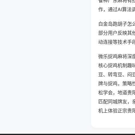
雀神广东麻将有
作，通过AI算法
白金岛跑胡子怎么
部分用户反映其他
动连接等技术手段
微乐捉鸡麻将深
核心捉鸡机制趣
豆、转弯豆、闷
牌与捉鸡，策略
松学会，地道贵
匹配同城牌友，
机上体验正宗贵