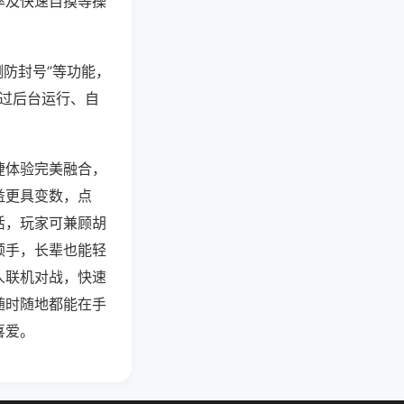
率及快速自摸等操
测防封号”等功能，
通过后台运行、自
捷体验完美融合，
益更具变数，点
活，玩家可兼顾胡
顺手，长辈也能轻
人联机对战，快速
随时随地都能在手
喜爱。