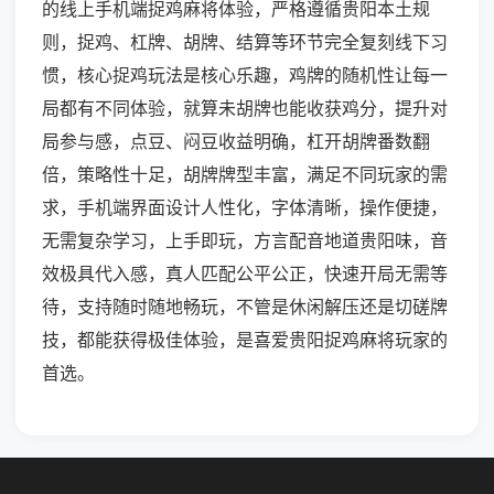
的线上手机端捉鸡麻将体验，严格遵循贵阳本土规
则，捉鸡、杠牌、胡牌、结算等环节完全复刻线下习
惯，核心捉鸡玩法是核心乐趣，鸡牌的随机性让每一
局都有不同体验，就算未胡牌也能收获鸡分，提升对
局参与感，点豆、闷豆收益明确，杠开胡牌番数翻
倍，策略性十足，胡牌牌型丰富，满足不同玩家的需
求，手机端界面设计人性化，字体清晰，操作便捷，
无需复杂学习，上手即玩，方言配音地道贵阳味，音
效极具代入感，真人匹配公平公正，快速开局无需等
待，支持随时随地畅玩，不管是休闲解压还是切磋牌
技，都能获得极佳体验，是喜爱贵阳捉鸡麻将玩家的
首选。