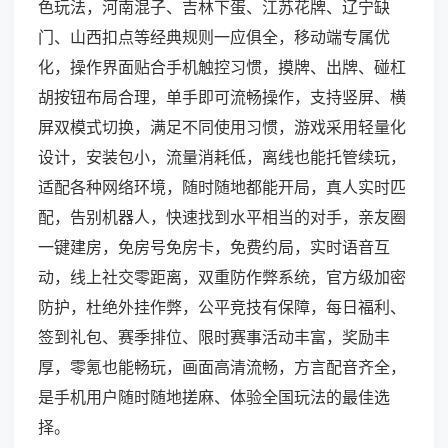
色玩法，河南混子、吉林下蛋、江苏花牌、辽宁缺
门、山西扣点等经典规则一应俱全，移动端专属优
化，操作界面贴合手机触控习惯，摸牌、出牌、碰杠
胡按钮布局合理，单手即可流畅操作，支持竖屏、横
屏双模式切换，满足不同使用习惯，游戏采用轻量化
设计，安装包小，流量消耗低，离线也能托管续玩，
适配各种网络环境，随时随地都能开局，真人实时匹
配，告别机器人，快速找到水平相当的对手，亲友圈
一键建房，免房号免房卡，免费约局，实时语音互
动，线上社交零距离，双重防作弊系统，官方级加密
防护，杜绝外挂作弊，公平竞技有保障，每日福利、
签到礼包、赛季排位、限时赛事活动丰富，奖励丰
厚，零氪也能畅玩，画面高清流畅，方言配音齐全，
是手机用户随时随地搓麻、体验全国玩法的最佳选
择。