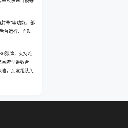
牌率及快速自摸等
防封号”等功能，部
过后台运行、自动
36张牌，支持吃
高番牌型番数合
快速，亲友组队免