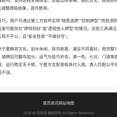
猫腻吗；支持透视全局牌型、智能出牌策略、暗杠优化、提高好
法调整牌局结果，提升胜率。
巧；用户可通过第三方软件实现“随意选牌”“控制牌型”“防检测
家可能存在“牌特别好”或“透视他人牌型”的情况。这些工具通
现不平公，且“安全性高”“不被封号”。
承宁夏麻将文化，划水休闲、捉鸟刺激，满足不同喜好。用完整1
。胡牌后可翻鸟加分，运气与技巧并存。清一色、七对、门清等
观，运行稳定无卡顿，宁夏方言配音极具代入感。真人匹配公平
两不误。
首页
资讯
网站地图
2026 © 灵实网 版权所有 All Rights Reserved