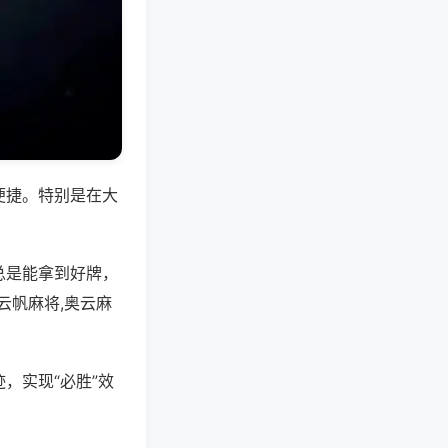
便捷。特别是在大
总是能拿到好牌，
云帆麻将,奥云麻
，实现“必胜”效
。