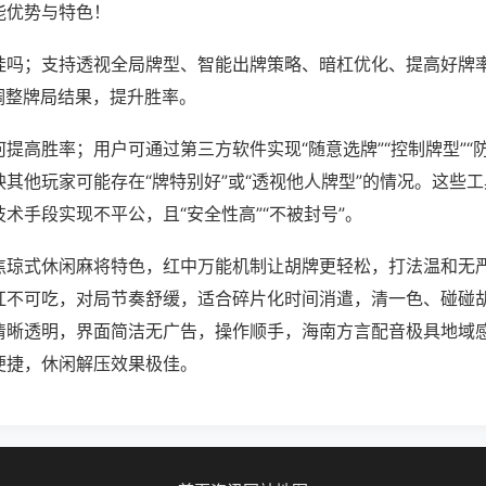
能优势与特色！
挂吗；支持透视全局牌型、智能出牌策略、暗杠优化、提高好牌
调整牌局结果，提升胜率。
提高胜率；用户可通过第三方软件实现“随意选牌”“控制牌型”“
其他玩家可能存在“牌特别好”或“透视他人牌型”的情况。这些
术手段实现不平公，且“安全性高”“不被封号”。
焦琼式休闲麻将特色，红中万能机制让胡牌更轻松，打法温和无
杠不可吃，对局节奏舒缓，适合碎片化时间消遣，清一色、碰碰
清晰透明，界面简洁无广告，操作顺手，海南方言配音极具地域
便捷，休闲解压效果极佳。