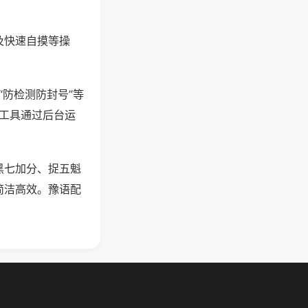
及快速自摸等操
“防检测防封号”等
些工具通过后台运
黑七加分、捉五魁
简洁高效。豫语配