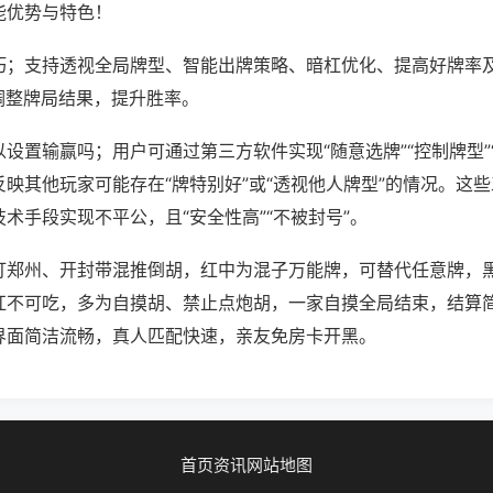
能优势与特色！
巧；支持透视全局牌型、智能出牌策略、暗杠优化、提高好牌率
调整牌局结果，提升胜率。
设置输赢吗；用户可通过第三方软件实现“随意选牌”“控制牌型”
映其他玩家可能存在“牌特别好”或“透视他人牌型”的情况。这
术手段实现不平公，且“安全性高”“不被封号”。
打郑州、开封带混推倒胡，红中为混子万能牌，可替代任意牌，
杠不可吃，多为自摸胡、禁止点炮胡，一家自摸全局结束，结算
界面简洁流畅，真人匹配快速，亲友免房卡开黑。
首页
资讯
网站地图