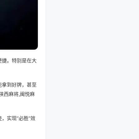
便捷。特别是在大
能拿到好牌，甚至
陕西麻将,闽悦麻
，实现“必胜”效
。