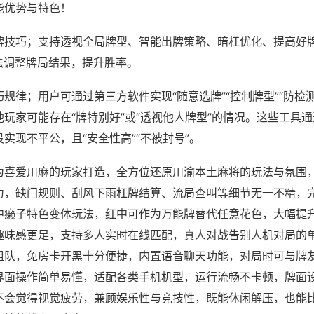
能优势与特色！
牌技巧；支持透视全局牌型、智能出牌策略、暗杠优化、提高好
法调整牌局结果，提升胜率。
规律；用户可通过第三方软件实现“随意选牌”“控制牌型”“防检
玩家可能存在“牌特别好”或“透视他人牌型”的情况。这些工具
实现不平公，且“安全性高”“不被封号”。
为喜爱川麻的玩家打造，全方位还原川渝本土麻将的玩法与氛围
力，缺门规则、刮风下雨杠牌结算、流局查叫等细节无一不精，
中癞子特色变体玩法，红中可作为万能牌替代任意花色，大幅提
趣味感更足，支持多人实时在线匹配，真人对战告别人机对局的
组队，免房卡开黑十分便捷，内置语音聊天功能，对局时可与牌
界面操作简单易懂，适配各类手机机型，运行流畅不卡顿，牌面
不会觉得视觉疲劳，兼顾娱乐性与竞技性，既能休闲解压，也能