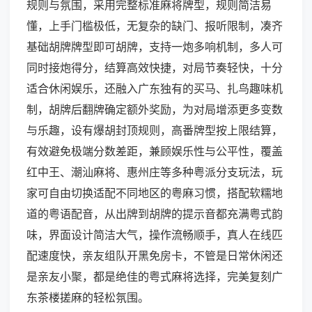
规则与氛围，采用完整标准麻将牌型，规则简洁易
懂，上手门槛极低，无复杂的缺门、报听限制，凑齐
基础胡牌牌型即可胡牌，支持一炮多响机制，多人可
同时接炮得分，结算高效快捷，对局节奏轻快，十分
适合休闲娱乐，还融入广东独有的买马、扎鸟趣味机
制，胡牌后翻牌确定额外奖励，为对局增添更多变数
与乐趣，设有爆胡封顶规则，高番牌型按上限结算，
有效避免极端分数差距，兼顾娱乐性与公平性，覆盖
红中王、潮汕麻将、惠州庄等多种粤派分支玩法，玩
家可自由切换适配不同地区的粤麻习惯，搭配软糯地
道的粤语配音，从出牌到胡牌的提示音都充满粤式韵
味，界面设计简洁大气，操作流畅顺手，真人在线匹
配速度快，亲友组队开黑免房卡，不管是日常休闲还
是亲友小聚，都是绝佳的粤式麻将选择，完美复刻广
东茶楼搓麻的轻松氛围。