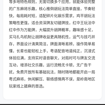
等多地特色规则，无需切换多个应用，就能体验完整
的广东麻将乐趣，核心推倒胡玩法简单直接，节奏轻
快，每局耗时短，适配碎片化娱乐需求，鸡平胡玩法
策略性更强，适合资深牌友切磋牌技，红中王玩法中
红中作为万能牌，大幅提升胡牌概率，趣味感十足，
买马扎鸟机制让胡牌收益更具随机性，运气与技巧并
存，界面设计清爽简洁，牌面清晰易辨，操作简单易
懂，长辈也能轻松上手，粤语配音地道纯正，沉浸式
体验拉满，支持实时语音聊天，对局时可与牌友交流
互动，增添社交乐趣，运行流畅无卡顿，无广告干
扰，免费开放所有基础玩法，随时随地都能开启一局
粤式麻将，休闲解压、联络感情两不误，是岭南地区
玩家线上搓麻的首选。