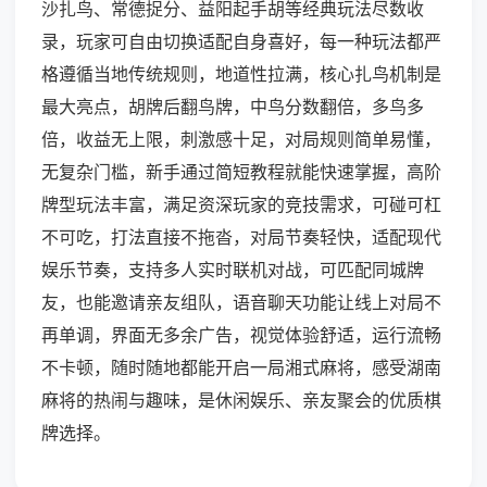
沙扎鸟、常德捉分、益阳起手胡等经典玩法尽数收
录，玩家可自由切换适配自身喜好，每一种玩法都严
格遵循当地传统规则，地道性拉满，核心扎鸟机制是
最大亮点，胡牌后翻鸟牌，中鸟分数翻倍，多鸟多
倍，收益无上限，刺激感十足，对局规则简单易懂，
无复杂门槛，新手通过简短教程就能快速掌握，高阶
牌型玩法丰富，满足资深玩家的竞技需求，可碰可杠
不可吃，打法直接不拖沓，对局节奏轻快，适配现代
娱乐节奏，支持多人实时联机对战，可匹配同城牌
友，也能邀请亲友组队，语音聊天功能让线上对局不
再单调，界面无多余广告，视觉体验舒适，运行流畅
不卡顿，随时随地都能开启一局湘式麻将，感受湖南
麻将的热闹与趣味，是休闲娱乐、亲友聚会的优质棋
牌选择。