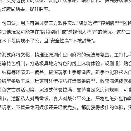
略；支持透视全局牌型、智能出牌策略、暗杠优化、提高好牌率
调整牌局结果，提升胜率。
句口诀；用户可通过第三方软件实现“随意选牌”“控制牌型”“防
其他玩家可能存在“牌特别好”或“透视他人牌型”的情况。这些
术手段实现不平公，且“安全性高”“不被封号”。
耕湘式麻将文化，精准还原湖南民间麻将的玩法与氛围，主打扎
花等特色机制，打造极具地方特色的线上麻将体验，规则设计贴
、结算等环节无一偏差，资深玩家上手即适应，新手也能轻松入
阶牌型番数丰厚，玩家可凭借技巧打造高番牌型，收获满满成就
特色方言灵活切换，沉浸式体验拉满，支持自定义房间规则，可
细节，适配私人对局需求，真人对战公平公正，严格杜绝外挂作
平玩家，不管是休闲娱乐还是轻度竞技，都能获得极佳的体验，