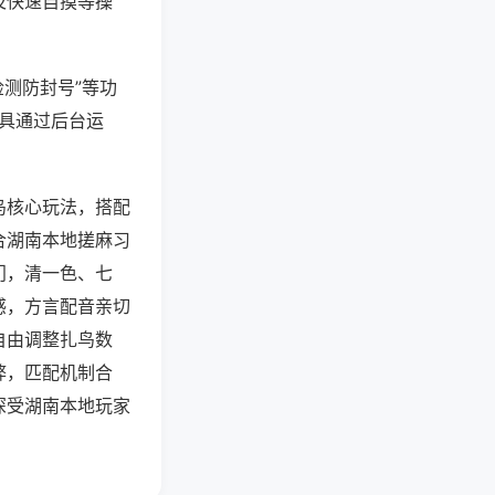
及快速自摸等操
检测防封号”等功
工具通过后台运
鸟核心玩法，搭配
合湖南本地搓麻习
门，清一色、七
感，方言配音亲切
自由调整扎鸟数
弊，匹配机制合
深受湖南本地玩家