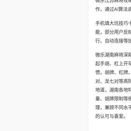
微乐江苏麻将攻
作，通过AI算法
手机填大坑技巧十
能，部分用户反映
行、自动连接等技
微乐湖南麻将深
起手胡、杠上开
惯，胡牌、杠牌
对、龙七对等高
地道，湖南各地
量、胡牌限制等
理，兼顾不同水
的认可与喜爱。