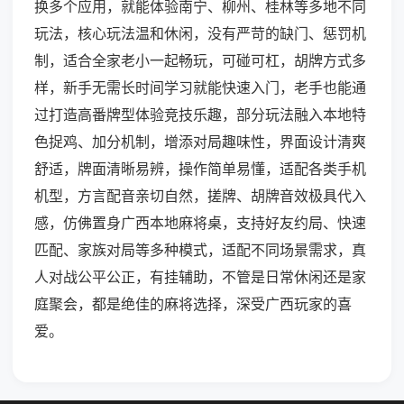
换多个应用，就能体验南宁、柳州、桂林等多地不同
玩法，核心玩法温和休闲，没有严苛的缺门、惩罚机
制，适合全家老小一起畅玩，可碰可杠，胡牌方式多
样，新手无需长时间学习就能快速入门，老手也能通
过打造高番牌型体验竞技乐趣，部分玩法融入本地特
色捉鸡、加分机制，增添对局趣味性，界面设计清爽
舒适，牌面清晰易辨，操作简单易懂，适配各类手机
机型，方言配音亲切自然，搓牌、胡牌音效极具代入
感，仿佛置身广西本地麻将桌，支持好友约局、快速
匹配、家族对局等多种模式，适配不同场景需求，真
人对战公平公正，有挂辅助，不管是日常休闲还是家
庭聚会，都是绝佳的麻将选择，深受广西玩家的喜
爱。