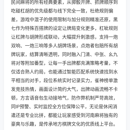
民间麻将的所有经典要素，从掷骰开牌、抓牌顺序到
吃碰杠胡的优先级都与线下完全一致，杜绝规则偏
差，游戏中混子的使用限制与加分规则精准还原，黑
七作为特殊百搭牌的设定让牌局变化更多，杠呲规则
让杠牌与胡牌形成联动，大幅提升刺激感，支持一炮
双响、一炮三响等多人胡牌场景，点炮者包赔所有胡
牌玩家，结算清晰透明，同时融入门清、中张、幺九
将对等附加番型，让每一手出牌都充满策略考量，不
仅适合熟人约局，也能通过智能匹配系统快速找到水
平相当的对手，段位系统实时记录实力，雀神榜单激
发竞技热情，画面设计简约大气，出牌动画流畅不卡
顿，方言语音包生动接地气，防作弊机制严苛高效，
同IP预警、实时监控全方位保障公平，无论是休闲消
遣还是专业比拼，都能让玩家感受到河南麻将独有的
豪爽与乐趣，是传承地方棋牌文化的优质线上平台。