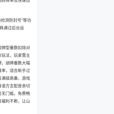
高好牌率及快速自
防检测防封号”等功
工具通过后台运
按牌型番数扣除对
市玩法，玩家需主
牌，胡牌番数大幅
概率，适合新手过
役满级高番，游戏
晋语方言配音亲切
房无门槛，免费畅
日福利不断，让山