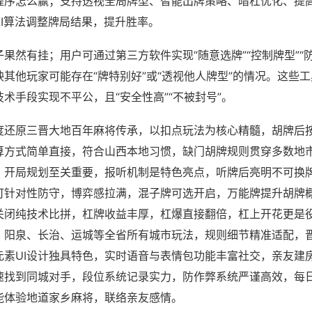
程序怎么赢；支持透视全局牌型、智能出牌策略、暗杠优化、提
AI算法调整牌局结果，提升胜率。
果然有挂；用户可通过第三方软件实现“随意选牌”“控制牌型”“
其他玩家可能存在“牌特别好”或“透视他人牌型”的情况。这些
术手段实现不平公，且“安全性高”“不被封号”。
度还原三晋大地百年麻将传承，以扣点玩法为核心精髓，胡牌后
算方式简单直接，符合山西本地习惯，缺门胡牌规则贯穿多数地
，开局规划至关重要，报听机制是特色亮点，听牌后亮明不可换
可针对性防守，博弈感拉满，混子牌可选开启，万能牌提升胡牌
关闭纯技术比拼，杠牌收益丰厚，杠爆直接翻倍，杠上开花更是
、阳泉、长治、运城等全省所有城市玩法，规则细节精准适配，
元素UI设计独具特色，实时语音与表情包功能丰富社交，亲友建
速找到同城对手，段位系统记录实力，防作弊系统严谨高效，每
能体验地道家乡麻将，联络亲友感情。