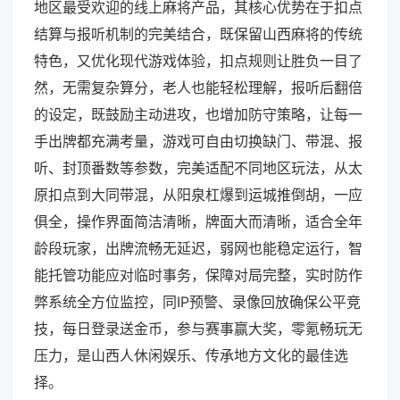
地区最受欢迎的线上麻将产品，其核心优势在于扣点
结算与报听机制的完美结合，既保留山西麻将的传统
特色，又优化现代游戏体验，扣点规则让胜负一目了
然，无需复杂算分，老人也能轻松理解，报听后翻倍
的设定，既鼓励主动进攻，也增加防守策略，让每一
手出牌都充满考量，游戏可自由切换缺门、带混、报
听、封顶番数等参数，完美适配不同地区玩法，从太
原扣点到大同带混，从阳泉杠爆到运城推倒胡，一应
俱全，操作界面简洁清晰，牌面大而清晰，适合全年
龄段玩家，出牌流畅无延迟，弱网也能稳定运行，智
能托管功能应对临时事务，保障对局完整，实时防作
弊系统全方位监控，同IP预警、录像回放确保公平竞
技，每日登录送金币，参与赛事赢大奖，零氪畅玩无
压力，是山西人休闲娱乐、传承地方文化的最佳选
择。