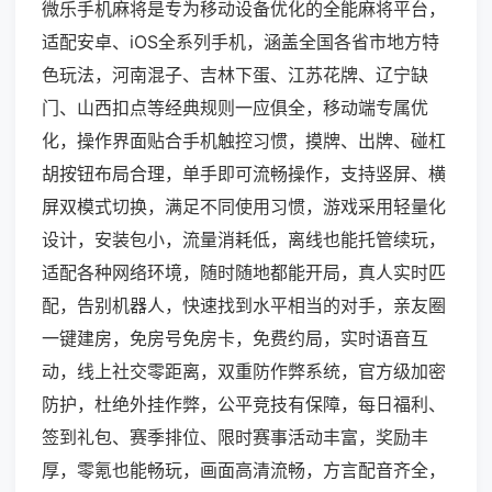
微乐手机麻将是专为移动设备优化的全能麻将平台，
适配安卓、iOS全系列手机，涵盖全国各省市地方特
色玩法，河南混子、吉林下蛋、江苏花牌、辽宁缺
门、山西扣点等经典规则一应俱全，移动端专属优
化，操作界面贴合手机触控习惯，摸牌、出牌、碰杠
胡按钮布局合理，单手即可流畅操作，支持竖屏、横
屏双模式切换，满足不同使用习惯，游戏采用轻量化
设计，安装包小，流量消耗低，离线也能托管续玩，
适配各种网络环境，随时随地都能开局，真人实时匹
配，告别机器人，快速找到水平相当的对手，亲友圈
一键建房，免房号免房卡，免费约局，实时语音互
动，线上社交零距离，双重防作弊系统，官方级加密
防护，杜绝外挂作弊，公平竞技有保障，每日福利、
签到礼包、赛季排位、限时赛事活动丰富，奖励丰
厚，零氪也能畅玩，画面高清流畅，方言配音齐全，