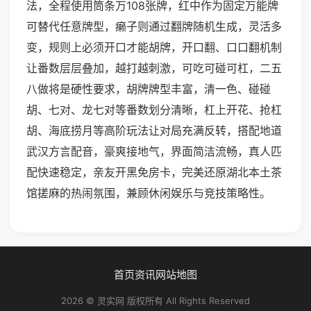
法，全程使用筒条万108张牌，红中作为固定万能牌
可替代任意牌型，癞子则通过翻牌随机生成，灵活多
变，规则上必须开口才能胡牌，开口翻、口口翻机制
让番数层层叠加，越打越刺激，可吃可碰可杠，二五
八做将是硬性要求，胡牌牌型丰富，清一色、碰碰
胡、七对、龙七对等番数划分清晰，杠上开花、抢杠
胡、海底捞月等高阶玩法让对局充满反转，搭配地道
武汉方言配音，豪爽接地气，界面简洁流畅，真人匹
配快速稳定，亲友开黑免房卡，完美还原湖北本土茶
馆搓麻的热闹氛围，兼顾休闲娱乐与竞技策略性。
首页
资讯
网站地图
2026 © 灵实网 版权所有 All Rights Reserved