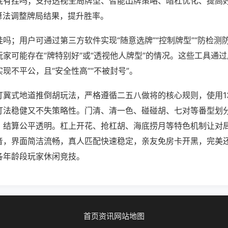
底有挂吗；支持透视全局牌型、智能出牌策略、暗杠优化、提高
算法调整牌局结果，提升胜率。
吗；用户可通过第三方软件实现“随意选牌”“控制牌型”“防检测
家可能存在“牌特别好”或“透视他人牌型”的情况。这些工具通
现不平公，且“安全性高”“不被封号”。
打冀式地道推倒胡玩法，严格遵循二五八做将的核心规则，使用1
打法稳健又不失策略性。门清、清一色、碰碰胡、七对等番型划
，结算公平透明。杠上开花、抢杠胡、海底捞月等特色机制让对
音，界面简洁流畅，真人匹配快速稳定，亲友免房卡开黑，完美
各年龄段玩家休闲竞技。
首页
资讯
网站地图