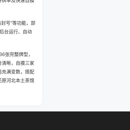
好牌率及快速自摸
防封号”等功能，部
过后台运行、自动
36张完整牌型，
分清晰，自摸三家
局充满变数，搭配
还原河北本土茶馆