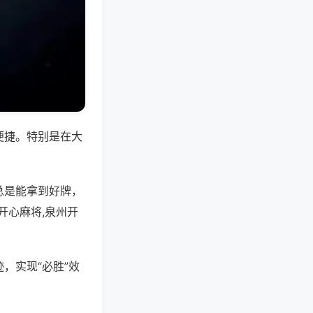
便捷。特别是在大
总是能拿到好牌，
开心麻将,泉州开
，实现“必胜”效
。