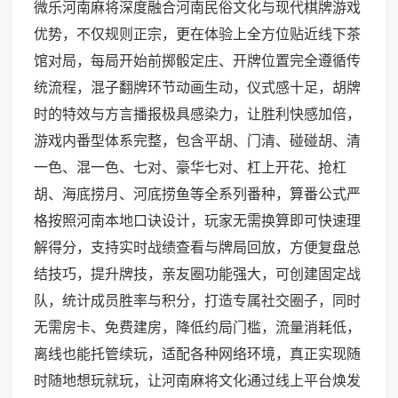
微乐河南麻将深度融合河南民俗文化与现代棋牌游戏
优势，不仅规则正宗，更在体验上全方位贴近线下茶
馆对局，每局开始前掷骰定庄、开牌位置完全遵循传
统流程，混子翻牌环节动画生动，仪式感十足，胡牌
时的特效与方言播报极具感染力，让胜利快感加倍，
游戏内番型体系完整，包含平胡、门清、碰碰胡、清
一色、混一色、七对、豪华七对、杠上开花、抢杠
胡、海底捞月、河底捞鱼等全系列番种，算番公式严
格按照河南本地口诀设计，玩家无需换算即可快速理
解得分，支持实时战绩查看与牌局回放，方便复盘总
结技巧，提升牌技，亲友圈功能强大，可创建固定战
队，统计成员胜率与积分，打造专属社交圈子，同时
无需房卡、免费建房，降低约局门槛，流量消耗低，
离线也能托管续玩，适配各种网络环境，真正实现随
时随地想玩就玩，让河南麻将文化通过线上平台焕发