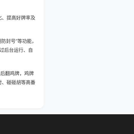
化、提高好牌率及
测防封号”等功能，
通过后台运行、自
牌后翻鸡牌，鸡牌
对、碰碰胡等高番
。