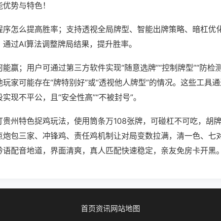
能优势与特色！
程序怎么提高胜率；支持透视全局牌型、智能出牌策略、暗杠优
，通过AI算法调整牌局结果，提升胜率。
能赢；用户可通过第三方软件实现“随意选牌”“控制牌型”“防检
玩家可能存在“牌特别好”或“透视他人牌型”的情况。这些工具
实现不平公，且“安全性高”“不被封号”。
打贵州特色捉鸡玩法，使用筒条万108张牌，可碰杠不可吃，胡
点炮包三家、冲锋鸡、责任鸡机制让对局变数拉满，清一色、七
黔语配音地道，界面清爽，真人匹配快速稳定，亲友免房卡开黑
首页
资讯
网站地图