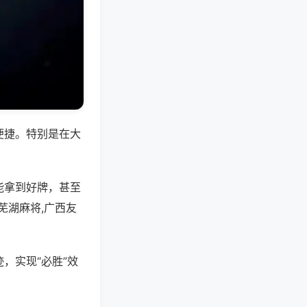
便捷。特别是在大
能拿到好牌，甚至
芜湖麻将,广西友
，实现“必胜”效
。