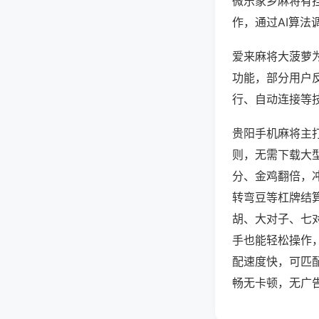
微乐家乡麻将有
作，通过AI算法
爱来麻将大菠萝为
功能，部分用户反
行、自动连接等技
贵阳手机麻将主
则，无需下载大
分、金鸡翻倍，
转弯豆等杠牌结
胡、大对子、七
手也能轻松操作
配速度快，可匹
畅无卡顿，无广