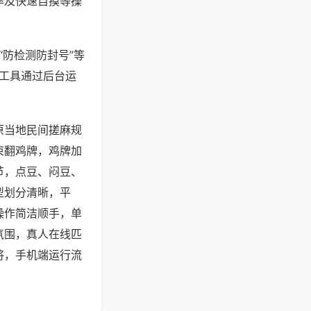
率及快速自摸等操
“防检测防封号”等
些工具通过后台运
原当地民间搓麻规
束翻鸡牌，鸡牌加
节，点豆、闷豆、
型划分清晰，平
操作简洁顺手，单
氛围，真人在线匹
将，手机端运行流