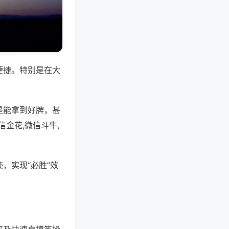
便捷。特别是在大
是能拿到好牌，甚
金花,微信斗牛,
，实现“必胜”效
。