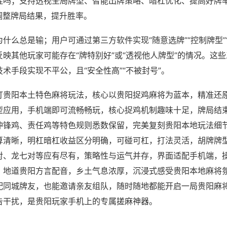
挂吗；支持透视全局牌型、智能出牌策略、暗杠优化、提高好牌
调整牌局结果，提升胜率。
什么总是输；用户可通过第三方软件实现“随意选牌”“控制牌型”
映其他玩家可能存在“牌特别好”或“透视他人牌型”的情况。这
术手段实现不平公，且“安全性高”“不被封号”。
打贵阳本土特色麻将玩法，核心以贵阳捉鸡麻将为蓝本，精准还
型应用，手机端即可流畅畅玩，核心捉鸡机制趣味十足，牌局结
冲锋鸡、责任鸡等特色规则悉数保留，完美复刻贵阳本地玩法细
算清晰，明杠暗杠收益区分明确，可碰可杠，打法灵活，胡牌牌
对、龙七对等应有尽有，策略性与运气并存，界面适配手机端，
，地道贵阳方言配音，乡土气息浓厚，沉浸式感受贵阳本地麻将
配同城牌友，也能邀请亲友组队，随时随地都能开启一局贵阳麻
告干扰，是贵阳玩家手机上的专属搓麻神器。