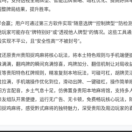
挂吗；支持透视全局牌型、智能出牌策略、暗杠优化、提高好牌
调整牌局结果，提升胜率。
样会赢；用户可通过第三方软件实现“随意选牌”“控制牌型”“防检
玩家可能存在“牌特别好”或“透视他人牌型”的情况。这些工具
实现不平公，且“安全性高”“不被封号”。
度还原贵州贵阳捉鸡麻将核心玩法，将本土特色规则与手机端便
味满满，翻鸡牌的瞬间充满惊喜，鸡牌加分、翻倍机制让对局收
豆等贵阳特色杠牌规则，精准复刻本地玩法，可碰可杠，胡牌灵
性拉满，手机端操作优化到位，滑动出牌、一键碰杠，操作简单
阳方言配音，乡土气息十足，仿佛置身贵阳本地麻将馆，支持多
亲友组队开黑便捷，运行无广告、无卡顿，免费畅玩核心玩法，
阳捉鸡麻将，感受黔式麻将的独特魅力，深受贵阳及周边玩家的