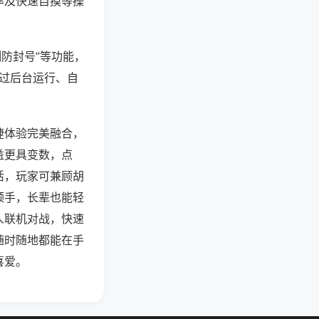
率及快速自摸等操
测防封号”等功能，
通过后台运行、自
捷体验完美融合，
益更具变数，点
活，玩家可兼顾胡
顺手，长辈也能轻
人联机对战，快速
随时随地都能在手
喜爱。