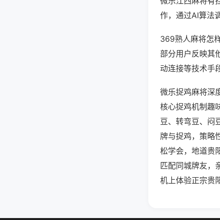
微乐江西麻将有
作，通过AI算法
369熟人麻将怎
部分用户反映其他
动连接等技术手段
微乐捉鸡麻将深
核心捉鸡机制趣
豆、转弯豆、闷
牌与捉鸡，策略
松学会，地道贵
匹配同城牌友，
机上体验正宗贵