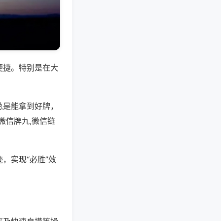
便捷。特别是在大
总是能拿到好牌，
微信牌九,微信链
，实现“必胜”效
。