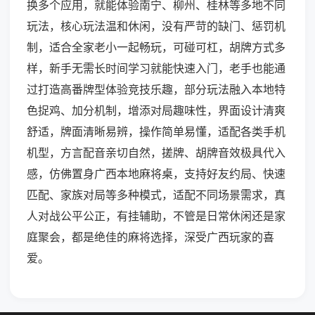
换多个应用，就能体验南宁、柳州、桂林等多地不同
玩法，核心玩法温和休闲，没有严苛的缺门、惩罚机
制，适合全家老小一起畅玩，可碰可杠，胡牌方式多
样，新手无需长时间学习就能快速入门，老手也能通
过打造高番牌型体验竞技乐趣，部分玩法融入本地特
色捉鸡、加分机制，增添对局趣味性，界面设计清爽
舒适，牌面清晰易辨，操作简单易懂，适配各类手机
机型，方言配音亲切自然，搓牌、胡牌音效极具代入
感，仿佛置身广西本地麻将桌，支持好友约局、快速
匹配、家族对局等多种模式，适配不同场景需求，真
人对战公平公正，有挂辅助，不管是日常休闲还是家
庭聚会，都是绝佳的麻将选择，深受广西玩家的喜
爱。